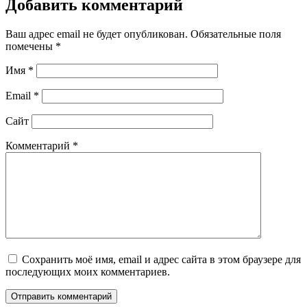
Добавить комментарий
Ваш адрес email не будет опубликован.
Обязательные поля
помечены
*
Имя
*
Email
*
Сайт
Комментарий
*
Сохранить моё имя, email и адрес сайта в этом браузере для
последующих моих комментариев.