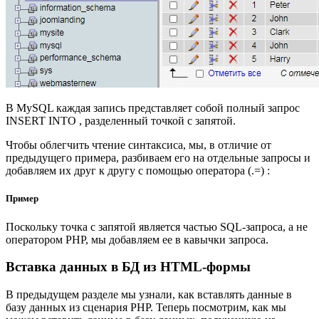
В MySQL каждая запись представляет собой полный запрос
INSERT INTO , разделенный точкой с запятой.
Чтобы облегчить чтение синтаксиса, мы, в отличие от
предыдущего примера, разбиваем его на отдельные запросы и
добавляем их друг к другу с помощью оператора (.=) :
Пример
Поскольку точка с запятой является частью SQL-запроса, а не
оператором PHP, мы добавляем ее в кавычки запроса.
Вставка данных в БД из HTML-формы
В предыдущем разделе мы узнали, как вставлять данные в
базу данных из сценария PHP. Теперь посмотрим, как мы