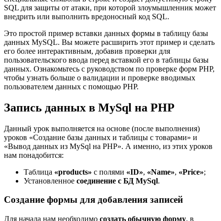
SQL для защиты от атаки, при которой злоумышленник может
внедрить или выполнить вредоносный код SQL.
Это простой пример вставки данных формы в таблицу базы
данных MySQL. Вы можете расширить этот пример и сделать
его более интерактивным, добавив проверки для
пользовательского ввода перед вставкой его в таблицы базы
данных. Ознакомьтесь с руководством по проверке форм PHP,
чтобы узнать больше о валидации и проверке вводимых
пользователем данных с помощью PHP.
Запись данных в MySql на PHP
Данный урок выполняется на основе (после выполнения)
уроков «Создание базы данных и таблицы с товарами» и
«Вывод данных из MySql на PHP». А именно, из этих уроков
нам понадобится:
Таблица
«products»
с полями
«ID»
,
«Name»
,
«Price»
;
Установленное
соединение с БД MySql
.
Создание формы для добавления записей
Для начала нам необходимо
создать обычную форму
, в