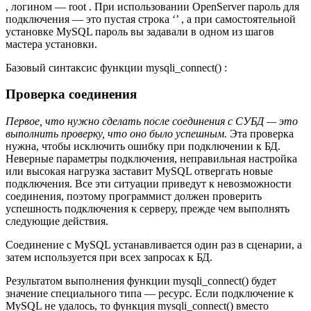
, логином — root . При использовании OpenServer пароль для
подключения — это пустая строка ‘’ , а при самостоятельной
установке MySQL пароль вы задавали в одном из шагов
мастера установки.
Базовый синтаксис функции mysqli_connect() :
Проверка соединения
Первое, что нужно сделать после соединения с СУБД — это
выполнить проверку, что оно было успешным.
Эта проверка
нужна, чтобы исключить ошибку при подключении к БД.
Неверные параметры подключения, неправильная настройка
или высокая нагрузка заставит MySQL отвергать новые
подключения. Все эти ситуации приведут к невозможности
соединения, поэтому программист должен проверить
успешность подключения к серверу, прежде чем выполнять
следующие действия.
Соединение с MySQL устанавливается один раз в сценарии, а
затем используется при всех запросах к БД.
Результатом выполнения функции mysqli_connect() будет
значение специального типа — ресурс. Если подключение к
MySQL не удалось, то функция mysqli_connect() вместо