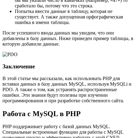
бы мы указали число в кавычках (например, «47») то
сработало бы, потому что это строка.
Попытка ввести данные в таблицу, которая не
существует. А также допущенная орфографическая
ошибка в имени таблицы.
После успешного ввода данных мы увидим, что они
добавлены в базу данных. Ниже приведен пример таблицы, в
которую добавили данные.
Заключение
В этой статье мы рассказали, как использовать PHP для
вставки данных в базу данных MySQL, используя MySQLi и
PDO. А также о том, как устранять распространенные
ошибки. Эти знания будут полезны при изучении
программирования и при разработке собственного сайта.
Работа с MySQL в PHP
PHP поддерживает работу с базой данных MySQL.
Специальные встроенные функции для работы с MySQL
позволяют просто и эффективно работать с этой СУБД: