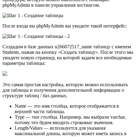
phpMyAdmin в панели управления хостингом.
После входа вы phpMyAdmin вы увидите такой интерфейс:
Создадим в базе данных u266072517_name таблицу с именем
Students, нажав на кнопку «Создать таблицу». После этого мы
увидите новую страницу, на которой задаем все необходимые
параметры таблицы:
Это самая простая настройка, которую можно использовать
для таблицы и получения дополнительной информации о
структуре таблиц / баз данных.
Name — это имя столбца, которое отображается в
верхней части таблицы.
Type — тип столбца. Например, мы выбрали varchar,
потому что будем вводить строковые значения.
Length/Values — используется для указания
максимальной длины, которую может иметь запись в