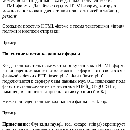
можем вставить данные в базу данных, полученную из
HTML-формы. Давайте создадим HTML-форму, которую
можно использовать для вставки новых записей в таблицу
persons
.
Создадим простую HTML-форма с тремя текстовыми <input>
полями и кнопкой отправки:
Пример
Получение и вставка данных формы
Когда пользователь нажимает кнопку отправки HTML-формы,
в приведенном выше примере данные формы отправляются в
файл-обработчик PHP ‘insert.php’. Файл ‘insert.php’
подключается к серверу базы данных MySQL, извлекает поля
форм с использованием переменной PHP $_REQUEST и,
наконец, выполняет запрос на вставку записей в БД.
Ниже приведен полный код нашего файла insert.php:
Пример
Примечание:
Функция mysqli_real_escape_string() экранирует
специальные символы в строке и создает допустимую строку