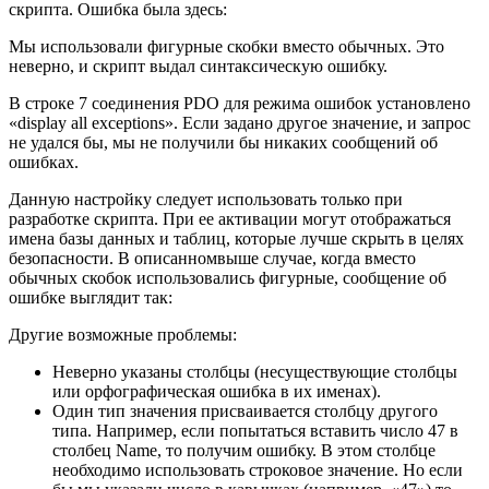
скрипта. Ошибка была здесь:
Мы использовали фигурные скобки вместо обычных. Это
неверно, и скрипт выдал синтаксическую ошибку.
В строке 7 соединения PDO для режима ошибок установлено
«display all exceptions». Если задано другое значение, и запрос
не удался бы, мы не получили бы никаких сообщений об
ошибках.
Данную настройку следует использовать только при
разработке скрипта. При ее активации могут отображаться
имена базы данных и таблиц, которые лучше скрыть в целях
безопасности. В описанномвыше случае, когда вместо
обычных скобок использовались фигурные, сообщение об
ошибке выглядит так:
Другие возможные проблемы:
Неверно указаны столбцы (несуществующие столбцы
или орфографическая ошибка в их именах).
Один тип значения присваивается столбцу другого
типа. Например, если попытаться вставить число 47 в
столбец Name, то получим ошибку. В этом столбце
необходимо использовать строковое значение. Но если