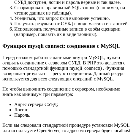
СУБД доступен, логин и пароль верные и так далее.
Сформировать правильный SQL запрос (например, на
чтение данных из таблицы).
Убедиться, что запрос был выполнен успешно.
Получить результат от СУБД в виде массива из записей.
Использовать полученные записи в своём сценарии
(например, показать их в виде таблицы).
Функция mysqli connect: соединение с MySQL
Перед началом работы с данными внутри MySQL, нужно
открыть соединение с сервером СУБД. В PHP это делается с
помощью стандартной функции mysqli_connect() . Функция
возвращает результат — ресурс соединения. Данный ресурс
используется для всех следующих операций с MySQL.
Но чтобы выполнить соединение с сервером, необходимо
знать как минимум три параметра:
Адрес сервера СУБД;
Логин;
Пароль.
Если вы следовали стандартной процедуре установки MySQL
или используете OpenServer, то адресом сервера будет localhost