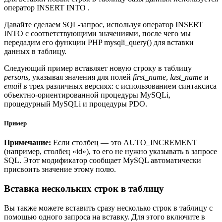
оператор INSERT INTO .
Давайте сделаем SQL-запрос, используя оператор INSERT
INTO с соответствующими значениями, после чего мы
передадим его функции PHP mysqli_query() для вставки
данных в таблицу.
Следующий пример вставляет новую строку в таблицу
persons
, указывая значения для полей
first_name
,
last_name
и
email
в трех различных версиях: с использованием синтаксиса
объектно-ориентированной процедуры MySQLi,
процедурный MySQLi и процедуры PDO.
Пример
Примечание:
Если столбец — это AUTO_INCREMENT
(например, столбец «id»), то его не нужно указывать в запросе
SQL. Этот модификатор сообщает MySQL автоматически
присвоить значение этому полю.
Вставка нескольких строк в таблицу
Вы также можете вставить сразу несколько строк в таблицу с
помощью одного запроса на вставку. Для этого включите в