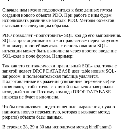
Сначала нам нужно подключиться к базе данных путем
создания нового объекта PDO. При работе с ним будем
использовать различные методы PDO. Методы объектов
вызываются следующим образом:
PDO позволяет «подготовить» SQL-код до его выполнения.
SQL-запрос оценивается и «исправляется» перед запуском.
Например, простейшая атака с использованием SQL-
инъекции может быть выполнена через простое введение
SQL-кода в поле формы. Например:
Так как это синтаксически правильный SQL- код, точка с
запятой делает DROP DATABASE user_table новым SQL-
запросом, и пользовательская таблица удаляется.
Подготовленные выражения (связанные переменные) не
позволяют, чтобы точка с запятой и кавычки завершали
исходный запрос.Поэтому команда DROP DATABASE
никогда не будет выполнена.
Чтобы использовать подготовленные выражения, нужно
написать новую переменную, которая вызывает метод
prepare() объекта базы данных.
В строках 28, 29 и 30 мы используем метод bindParam()