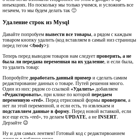
инъекциях. Но поскольку мы только учимся, и усложнять все
незачем, то мы будем делать так 🙂
Удаление строк из Mysql
Давайте попробуем
вывести все товары
, а рядом с каждым
товаром кнопку удалить (код вставляем в самый низ страницы
перед тегом
</body>
):
Теперь перед выводом товаров нам следует
проверить, а не
была ли передана переменная на их удаление
, и если была,
то удалить товар:
Попробуйте
доработать данный пример
и сделать самим
редактирование данных о товаре. Путей решения много.
Один из них: рядом со ссылкой
«Удалить»
добавляем
«Редактировать»
, при клике по которой
передаем
переменную «red»
. Перед отрисовкой формы
проверяем
, а
нет ли этой переменной, и если есть, то извлекаем и
подставляем данные в форму
. Перед новой вставкой, если
все еще есть «red», то делаем
UPDATE
, а не
INSERT
.
Дерзайте 😉
Ну и для самых лентяев! Готовый код с редактирвоанием
данных в таблице ниже.