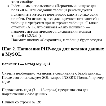
этом столбце.
Index — мы использовали «Первичный» индекс для
поля «ID». При создании таблицы рекомендуется
применять в качестве первичного ключа только один
столбец. Он используется для перечисления записей в
таблице и требуется при настройке таблицы. Я также
отметил «A_I», что означает «Auto Increment» —
параметр автоматического присваивания номера
записей (1,2,3,4 . ).
Нажмите кнопку «Сохранить», и таблица будет создана.
Шаг 2. Написание PHP-кода для вставки данных
в MySQL.
Вариант 1 — метод MySQLi
Сначала необходимо установить соединение с базой данных.
После этого используем SQL-запрос INSERT. Полный пример
кода:
Первая часть кода (3 — 18 строка) предназначена для
подключения к базе данных.
Начнем со строки № 19: