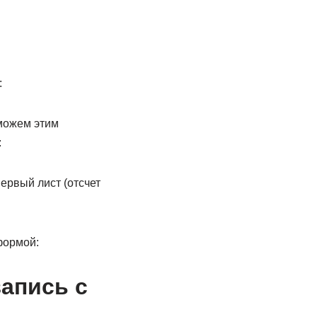
:
 можем этим
:
ервый лист (отсчет
формой:
запись с