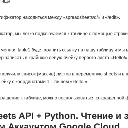
ификатор находиться между «spreadsheets/d/» и «/edit».
катор, мы легко подключаемся к таблице с помощью строки
еменная table1 будет хранить ссылку на нашу таблицу и мы
р записать в крайнюю левую ячейку первого листа «Hello!»
олучили список (массив) листов в переменную sheets и в п
чейку с координатами 1,1 пишем «Hello!».
бращение к таблице, можно воспользоваться сокращенной 
ets API + Python. Чтение и 
 Аккаунтом Google Cloud