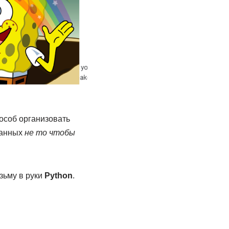
особ организовать
данных
не то чтобы
озьму в руки
Python
.