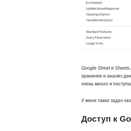
Google Sheet
и
Sheets 
хранение и анализ да
очень много
и поступа
У меня таких задач хв
Доступ к Go