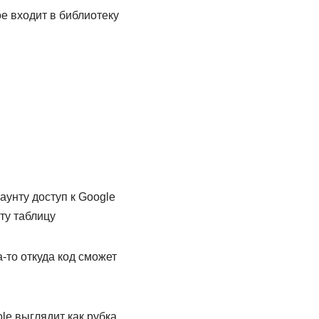
ое входит в библиотеку
аунту доступ к Google
эту таблицу
-то откуда код сможет
le выглядит как рубка