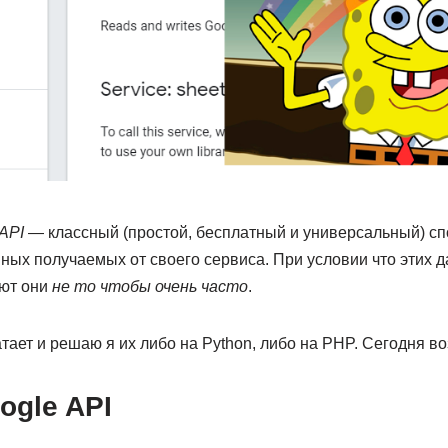
API
— классный (простой, бесплатный и универсальный) сп
нных получаемых от своего сервиса. При условии что этих 
ют они
не то чтобы очень часто
.
атает и решаю я их либо на Python, либо на PHP. Сегодня в
ogle API