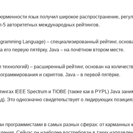
орменности язык получил широкое распространение, регул
п-5 авторитетных международных рейтингов.
rogramming Language) – специализированный рейтинг, осно
а его первую пятёрку. Java – на почётном втором месте.
 технологий) – расширенный рейтинг, основан на количест
граммирования и скриптов. Java – в первой пятёрке.
нгах IEEE Spectrum и TIOBE (также как в PYPL) Java зани
од). Это однозначно свидетельствует о лидирующих позициях
ан программистами в самых разных сферах: от карманных 
дения. Сейчас он наиболее востребован в таких направлен