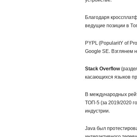
Благодаря кроссплатф
ведущие позиции в То
PYPL (PopularitY of P
Google SE. Взглянем н
Stack Overflow
(раздел
касающихся языков про
В международных рейти
ТОП-5 (за 2019/2020 г
индустрии.
Java был протестиров
интерактивного телеви