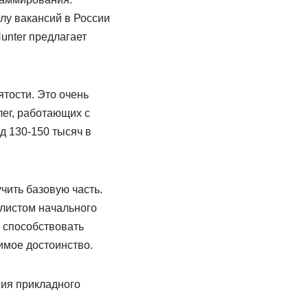
лу вакансий в России
Hunter предлагает
ятости. Это очень
ег, работающих с
д 130-150 тысяч в
чить базовую часть.
листом начального
т способствовать
имое достоинство.
ия прикладного