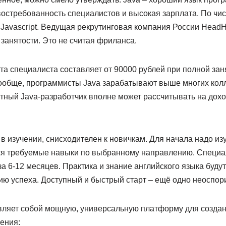
остребованность специалистов и высокая зарплата. По чис
о, Javascript. Ведущая рекрутинговая компания России Head
занятости. Это не считая фриланса.
ата специалиста составляет от 90000 рублей при полной зан
ообще, программисты Java зарабатывают выше многих колл
тный Java-разработчик вполне может рассчитывать на дохо
 в изучении, снисходителен к новичкам. Для начала надо изу
ся требуемые навыки по выбранному направлению. Специа
за 6-12 месяцев. Практика и знание английского языка буду
ю успеха. Доступный и быстрый старт – ещё одно неоспор
вляет собой мощную, универсальную платформу для создан
ения: