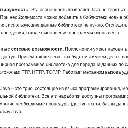
птируемость.
Эта особенность позволяет Java не теряться
При необходимости можно добавить в библиотеки новые об
ния, использующие данные библиотеки не нужно. Отследит
х поведении, о ходе выполнения программы очень легко.
ные сетевые возможности.
Приложения умеют находить 
м доступ. Причём так же легко, как будто мы имеем дело с 
ширная программная библиотека для передачи данных по 
токолам: FTP, HTTP, TCP/IP. Работает механизм вызова уд
 Java – это трио, состоящее из языка программирования, 
ельной библиотеки. Все эти наработки доступны программи
многие необходимые процедуры (доступ к сети, базам данных
льзу Java.
ное, можно смело утверждать: Java – хороший язык прог