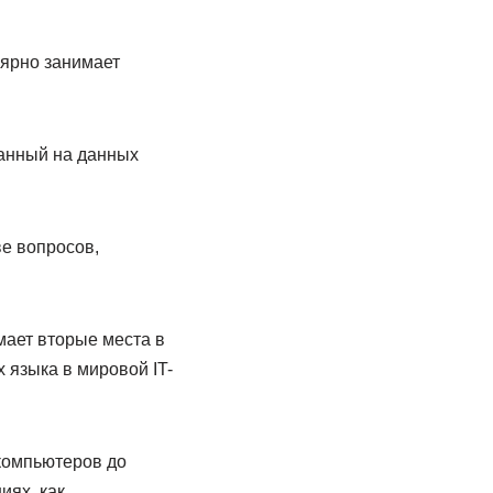
ярно занимает
ванный на данных
ве вопросов,
мает вторые места в
 языка в мировой IT-
компьютеров до
иях, как