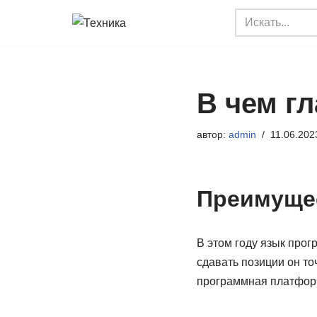
Перейти
к
содержимому
В чем г
автор:
admin
11.06.202
Преимущес
В этом году язык прог
сдавать позиции он точ
программная платформ