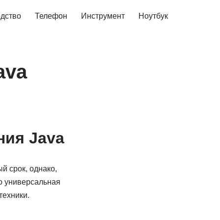
дство
Телефон
Инструмент
Ноутбук
ava
ия Java
й срок, однако,
то универсальная
техники.