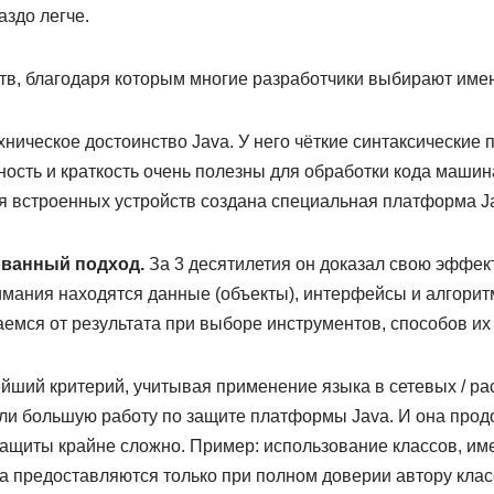
аздо легче.
тв, благодаря которым многие разработчики выбирают имен
хническое достоинство Java. У него чёткие синтаксические 
ность и краткость очень полезны для обработки кода маши
 встроенных устройств создана специальная платформа Jav
ванный подход.
За 3 десятилетия он доказал свою эффект
нимания находятся данные (объекты), интерфейсы и алгори
аемся от результата при выборе инструментов, способов их
ший критерий, учитывая применение языка в сетевых / ра
ли большую работу по защите платформы Java. И она прод
ащиты крайне сложно. Пример: использование классов, 
а предоставляются только при полном доверии автору клас