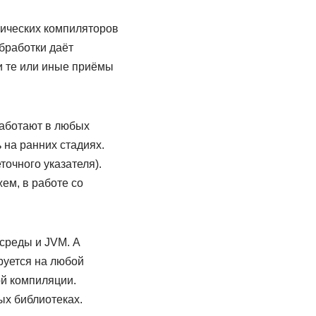
ических компиляторов
бработки даёт
и те или иные приёмы
работают в любых
 на ранних стадиях.
точного указателя).
жем, в работе со
среды и JVM. А
руется на любой
ой компиляции.
х библиотеках.