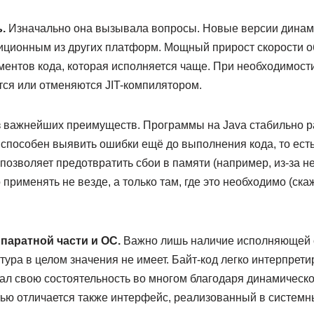
.
Изначально она вызывала вопросы. Новые версии динам
диционным из других платформ. Мощный прирост скорости о
ментов кода, которая исполняется чаще. При необходимост
ся или отменяются JIT-компилятором.
з важнейших преимуществ. Программы на Java стабильно 
способен выявить ошибки ещё до выполнения кода, то есть
озволяет предотвратить сбои в памяти (например, из-за не
применять не везде, а только там, где это необходимо (ска
паратной части и ОС.
Важно лишь наличие исполняющей 
ура в целом значения не имеет. Байт-код легко интерпрети
ал свою состоятельность во многом благодаря динамическ
ю отличается также интерфейс, реализованный в системны