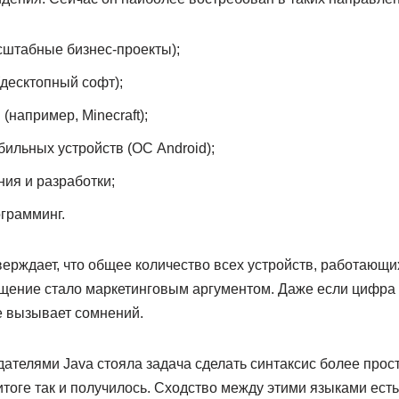
сштабные бизнес-проекты);
десктопный софт);
например, Minecraft);
ильных устройств (ОС Android);
ия и разработки;
грамминг.
ждает, что общее количество всех устройств, работающих 
щение стало маркетинговым аргументом. Даже если цифра 
е вызывает сомнений.
дателями Java стояла задача сделать синтаксис более прос
итоге так и получилось. Сходство между этими языками есть,