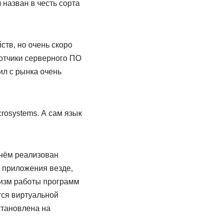
назван в честь сорта
тв, но очень скоро
ботчики серверного ПО
ил с рынка очень
rosystems. А сам язык
 нём реализован
ь приложения везде,
анизм работы программ
тся виртуальной
становлена на