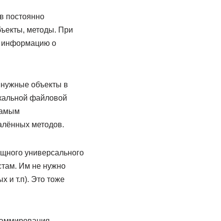
 в постоянно
ъекты, методы. При
ь информацию о
нужные объекты в
локальной файловой
самым
алённых методов.
мощного универсального
стам. Им не нужно
 и т.п). Это тоже
раммирования.