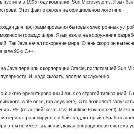
пустила в 1995 году компания Sun Microsystems. Язык был 
острова. Этот факт отражен на официальном логотипе.
создан для программирования бытовых электронных устройс
озможности гораздо шире. Язык взяли на вооружение разра
ий. Так Java начал покорение мира. Очень скоро он вытесн
ачале 90-х C++.
 на Java перешли к корпорации Oracle, поглотившей Sun Mic
пулярности. И, надо сказать, вполне заслуженно.
 объектно-ориентированный язык со строгой типизацией. В
ийского: write once, run anywhere). Это позволяет запускат
ения JRE (от английского: Java Runtime Environment). Мех
материал транслируется в байт-код, который обрабатывае
ри этом не имеет значения, какая операционная система у