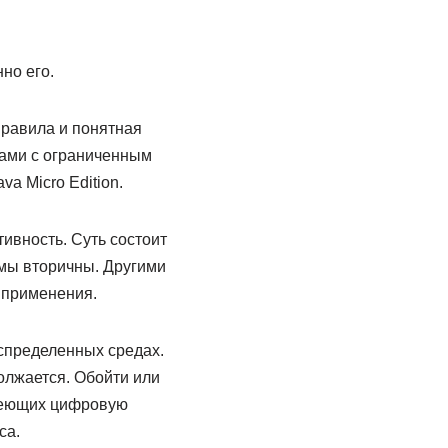
но его.
правила и понятная
нами с ограниченным
a Micro Edition.
ивность. Суть состоит
тмы вторичны. Другими
 применения.
спределенных средах.
олжается. Обойти или
имеющих цифровую
са.