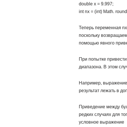
double x = 9.997;
int nx = (int) Math. round
Теперь переменная nx
поскольку возвращаемо
помощью явного прив
При попытке привести 
диапазона. В этом случ
Например, вы­ражение 
результат лежать в д
Приведение между бул
редких случаях для то
условное выражение