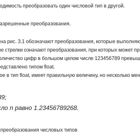
одимость преобразовать один числовой тип в другой.
 разрешенные преобразования.
на рис. 3.1 обозначают преобразования, которые выпол­няю
е стрелки означают преобразования, при которых может пр
количество цифр в большом целом числе 123456789 превыш
дстав­лено типом float.
е в тип float, имеет правильную величи­ну, но несколько ме
89;
Число n равно 1.23456789268.
 преобразования числовых типов