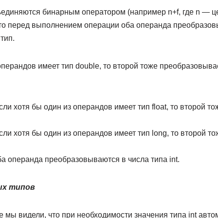
единяются бинарным оператором (например n+f, где n — це
 то перед выполнением операции оба операнда преобразов
тип.
операндов имеет тип double, то второй тоже преобразо­выва
сли хотя бы один из операндов имеет тип float, то второй 
сли хотя бы один из операндов имеет тип long, то второй 
а операнда преобразовываются в числа типа int.
ых типов
мы видели, что при необходимости значения типа int ав­то