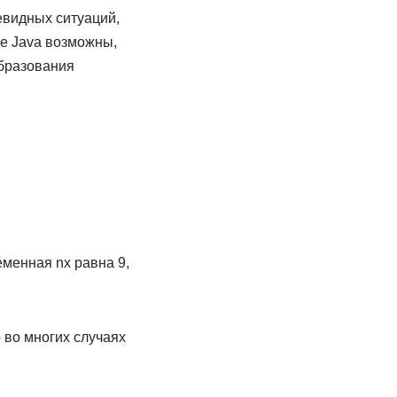
евидных ситуаций,
ке Java возможны,
образования
­менная nх равна 9,
 во многих случаях