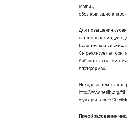
Math.E,
обозначающие аппрокс
Для повышения своей 
встроенного модуля д
Если точность вычисле
Он реализует алгоритм
библиотека математиче
платформах.
Исходные тексты прог
http://www.netlib.org/
функции, класс Strict
Преобразования чис