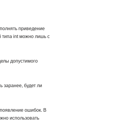
ыполнять приведение
 типа int можно лишь с
­делы допустимого
 заранее, бу­дет ли
появление ошибок. В
можно использовать