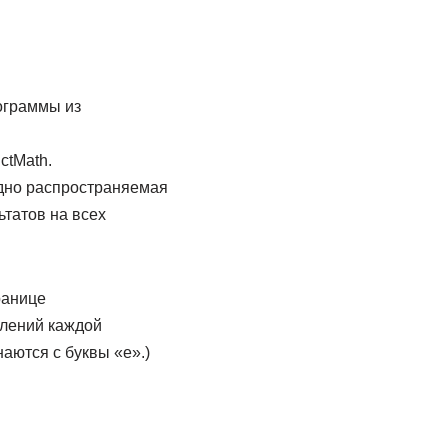
­граммы из
ctMath.
бодно распространяемая
ьтатов на всех
ранице
делений каждой
наются с буквы «е».)