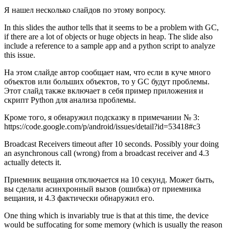
Я нашел несколько слайдов по этому вопросу.
In this slides the author tells that it seems to be a problem with GC,
if there are a lot of objects or huge objects in heap. The slide also
include a reference to a sample app and a python script to analyze
this issue.
На этом слайде автор сообщает нам, что если в куче много
объектов или больших объектов, то у GC будут проблемы.
Этот слайд также включает в себя пример приложения и
скрипт Python для анализа проблемы.
Кроме того, я обнаружил подсказку в примечании № 3:
https://code.google.com/p/android/issues/detail?id=53418#c3
Broadcast Receivers timeout after 10 seconds. Possibly your doing
an asynchronous call (wrong) from a broadcast receiver and 4.3
actually detects it.
Приемник вещания отключается на 10 секунд. Может быть,
вы сделали асинхронный вызов (ошибка) от приемника
вещания, и 4.3 фактически обнаружил его.
One thing which is invariably true is that at this time, the device
would be suffocating for some memory (which is usually the reason