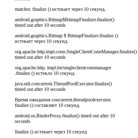
matcher. finalize () истекает через 10 секунд.
android.graphics.Bitmap$BitmapFinalizer.finalize()
timed out after 10 seconds
android.graphics.Bitmap $ BitmapFinalizer.finalize ()
истекает через 10 секунд.
org.apache.http.impl.conn.SingleClientConnManager.finalize()
timed out after 10 seconds
org.apache.http. impl.int/singleclientconnmanager
.finalize () истекло 10 секунд.
java.util.concurrent.ThreadPoolExecutor.finalize()
timed out after 10 seconds
Время ожидания concurrent.threadpoolexecutor.
finalize () составляет 10 секунд.
android.os.BinderProxy.finalize() timed out after 10
seconds
finalize () истекает через 10 секунд