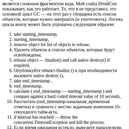
является сложным фрагментом кода. Мой слайд DroidCon
показывает, как это работает. То, что я не представил, это
основной цикл GC — на этот раз у сборщика есть список
объектов, которые нужно завершить (и уничтожить). Логика
цикла внизу может быть упрощена следующим образом:
take starting_timestamp,
starting_timestamp,
remove object for list of objects to release,
Удалить объекты в списке объектов, которые будут
освобождены,
release object — finalize() and call native destroy() if
required,
Опубликуйте объект-finalize () и при необходимости
вызовите native destroy (),
take end_timestamp ,
end_timestamp,
calculate ( end_timestamp — starting_timestamp ) and
compare against a hard coded timeout value of 10 seconds,
Рассчитать (end_timestamp-начальная_временная
отметка) и сравнить с жестко заданным значением 10-
секундного тайм-аута,
if timeout has reached — throw the
concurrent.TimeoutException and kill the process.
Если время ожидания истекло, выведите параллелизм.