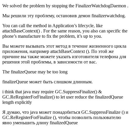
We solved the problem by stopping the FinalizerWatchdogDaemon .
Мы решили эту проблему, остановив демон finalizerwatchdog.
You can call the method in Application’s lifecycle, like
attachBaseContext() . For the same reason, you also can specific the
phone’s manufacture to fix the problem, it’s up to you.
Вы можете вызывать этот метод в течение жизненного цикла
приложения, например attachBaseContext (). По этой же
причине вы также можете указать изготовителя телефона для
решения этой проблемы, в зависимости от вас.
The finalizeQueue may be too long
finalizeQueue может быть слишком длинным.
i think that java may require GC.SuppressFinalize() &
GC.ReRegisterForFinalize() to let user reduce the finalizedQueue
length explicitly
Я думаю, что java может понадобиться GC.SuppressFinalize () и
GC.ReRegisterForFinalize (), чтобы позволить пользователю
явно уменьшить длину finalizedQueue