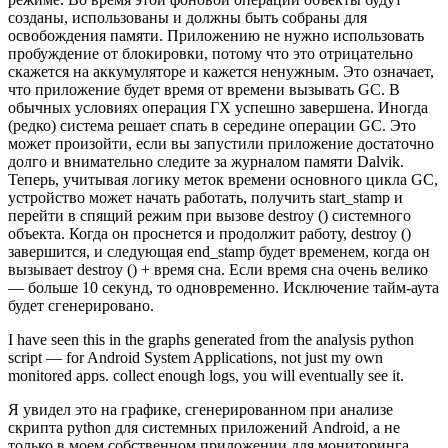
созданы, использованы и должны быть собраны для
освобождения памяти. Приложению не нужно использовать
пробуждение от блокировки, потому что это отрицательно
скажется на аккумуляторе и кажется ненужным. Это означает,
что приложение будет время от времени вызывать GC. В
обычных условиях операция ГХ успешно завершена. Иногда
(редко) система решает спать в середине операции GC. Это
может произойти, если вы запустили приложение достаточно
долго и внимательно следите за журналом памяти Dalvik.
Теперь, учитывая логику меток времени основного цикла GC,
устройство может начать работать, получить start_stamp и
перейти в спящий режим при вызове destroy () системного
объекта. Когда он проснется и продолжит работу, destroy ()
завершится, и следующая end_stamp будет временем, когда он
вызывает destroy () + время сна. Если время сна очень велико
— больше 10 секунд, то одновременно. Исключение тайм-аута
будет сгенерировано.
I have seen this in the graphs generated from the analysis python
script — for Android System Applications, not just my own
monitored apps. collect enough logs, you will eventually see it.
Я увидел это на графике, сгенерированном при анализе
скрипта python для системных приложений Android, а не
только в моем собственном приложении для мониторинга.