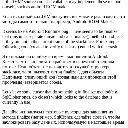
if the JVM’ source code is available, may implement these method
ourself, such as android ROM maker
Если исходный код JVM доступен, вы можете реализовать эти
методы самостоятельно, например, Android ROM Maker.
It seems like a Android Runtime bug. There seems to be finalizer
that runs in its separate thread and calls finalize() method on objects
if they are not in the current frame of the stacktrace. For example
following code(created to verify this issue) ended with the crash.
Это похоже на ошибку во время выполнения Android.
Кажется, что финализатор работает в своем собственном
потоке. Если объект не находится в текущей структуре
stacktrace, то он вызовет метод finalize () для объекта.
Например, следующий код (созданный для проверки этой
проблемы) завершается сбоем.
Let’s have some cursor that do something in finalize method(e.g.
SqlCipher ones, do close() which locks to the database that is
currently in use)
Давайте используем некоторые курсоры для завершения
метода finalize (например, SqlCipher, сделайте close (), чтобы
заблокировать базу данных, используемую в настоящее время