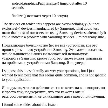
android.graphics.Path.finalize() timed out after 10
seconds
finalize () истекает через 10 секунд
The devices on which this happens are overwhelmingly (but not
exclusively) devices manufactured by Samsung. That could just
mean that most of our users are using Samsung devices; alternately it
could indicate a problem with Samsung devices. I’m not really sure.
Подавляющее большинство (но не все) устройств, где это
происходит, — это устройства Samsung. Это может означать,
что большинство наших пользователей используют
устройства Samsung, кроме того, это также может указывать
на проблемы с устройствами Samsung. Я не уверен
I suppose this doesn’t really answer your questions, but I just
wanted to reinforce that this seems quite common, and is not specific
to your application.
Я не думаю, что это действительно ответит на ваш вопрос, но
я просто хочу подчеркнуть, что это кажется очень
распространенным и не уникальным для вашего приложения.
I found some slides about this issue.