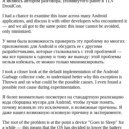
Я являюсь автором разговора, упомянутого ранее в TLV
DroidCon.
I had a chance to examine this issue across many Android
applications, and discuss it with other developers who encountered it
— and we all got to the same point: this issue cannot be avoided,
only minimized.
У меня была возможность проверить эту проблему во многих
приложениях для Android и обсудить ее с другими
разработчиками, которые сталкивались с этой проблемой —
мы все пришли к одному и тому же выводу: этой проблемы
нельзя избежать, ее можно только минимизировать.
I took a closer look at the default implementation of the Android
Garbage collector code, to understand better why this exception is
Thrown and on what could be the possible causes. I even found a
possible root cause during experimentation.
Я более внимательно посмотрел на стандартную реализацию
кода сборщика мусора для Android, чтобы лучше понять,
почему возникло это исключение, и возможные причины. Я
даже нашел возможную основную причину в эксперименте.
The root of the problem is at the point a device "Goes to Sleep" for
a while — this means that the OS has decided to lower the battery