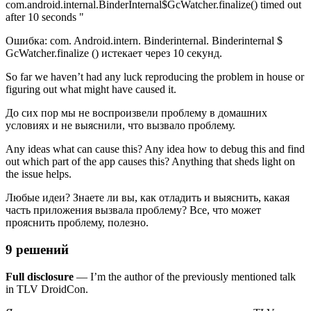
com.android.internal.BinderInternal$GcWatcher.finalize() timed out
after 10 seconds "
Ошибка: com. Android.intern. Binderinternal. Binderinternal $
GcWatcher.finalize () истекает через 10 секунд.
So far we haven’t had any luck reproducing the problem in house or
figuring out what might have caused it.
До сих пор мы не воспроизвели проблему в домашних
условиях и не выяснили, что вызвало проблему.
Any ideas what can cause this? Any idea how to debug this and find
out which part of the app causes this? Anything that sheds light on
the issue helps.
Любые идеи? Знаете ли вы, как отладить и выяснить, какая
часть приложения вызвала проблему? Все, что может
прояснить проблему, полезно.
9 решений
Full disclosure
— I’m the author of the previously mentioned talk
in TLV DroidCon.