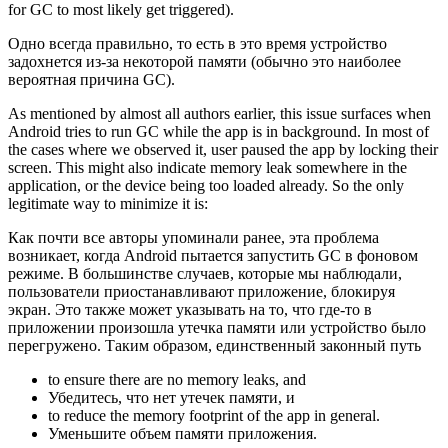
for GC to most likely get triggered).
Одно всегда правильно, то есть в это время устройство
задохнется из-за некоторой памяти (обычно это наиболее
вероятная причина GC).
As mentioned by almost all authors earlier, this issue surfaces when
Android tries to run GC while the app is in background. In most of
the cases where we observed it, user paused the app by locking their
screen. This might also indicate memory leak somewhere in the
application, or the device being too loaded already. So the only
legitimate way to minimize it is:
Как почти все авторы упоминали ранее, эта проблема
возникает, когда Android пытается запустить GC в фоновом
режиме. В большинстве случаев, которые мы наблюдали,
пользователи приостанавливают приложение, блокируя
экран. Это также может указывать на то, что где-то в
приложении произошла утечка памяти или устройство было
перегружено. Таким образом, единственный законный путь
to ensure there are no memory leaks, and
Убедитесь, что нет утечек памяти, и
to reduce the memory footprint of the app in general.
Уменьшите объем памяти приложения.