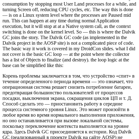
consumption by stopping most User Land processes for a while, and
turning Screen off, reducing CPU cycles, etc. The way this is done
— is on a Linux system level where the processes are Paused mid
run. This can happen at any time during normal Application
execution, but it will stop at at a Native system call, as the context
switching is done on the kernel level. So — this is where the Dalvik
GC joins the story. The Dalvik GC code (as implemented in the
Dalvik project in the AOSP site) is not a complicated piece of code.
The basic way it work is covered in my DroidCon slides. what I did
not cover is the basic GC loop — at the point where the collector
has a list of Objects to finalize (and destroy). the loop logic at the
base can be simplified like this:
Корень проблемы заключается в том, что устройство «спит» в
течение определенного периода времени — это означает, что
операционная система решает снизить потребление батареи,
предотвращая большинство пользователей от процессов
посадки, выключения экрана, сокращения циклов ЦП и т. Д.
Способ сделать это — приостановить работу в середине
процесса системного уровня Linux. Это может произойти в
любое время во время нормального выполнения приложения,
но оно останавливается при вызове локальной системы,
поскольку переключение контекста выполняется на уровне
ядра. Здесь Dalvik GC присоединяется к истории. Код Dalvik
GC (реализованный в проекте Dalvik на сайте AOSP) не