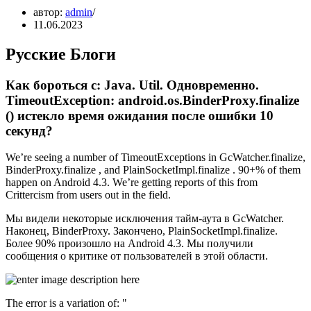
автор:
admin
11.06.2023
Русские Блоги
Как бороться с: Java. Util. Одновременно.
TimeoutException: android.os.BinderProxy.finalize
() истекло время ожидания после ошибки 10
секунд?
We’re seeing a number of TimeoutExceptions in GcWatcher.finalize,
BinderProxy.finalize , and PlainSocketImpl.finalize . 90+% of them
happen on Android 4.3. We’re getting reports of this from
Crittercism from users out in the field.
Мы видели некоторые исключения тайм-аута в GcWatcher.
Наконец, BinderProxy. Закончено, PlainSocketImpl.finalize.
Более 90% произошло на Android 4.3. Мы получили
сообщения о критике от пользователей в этой области.
The error is a variation of: "