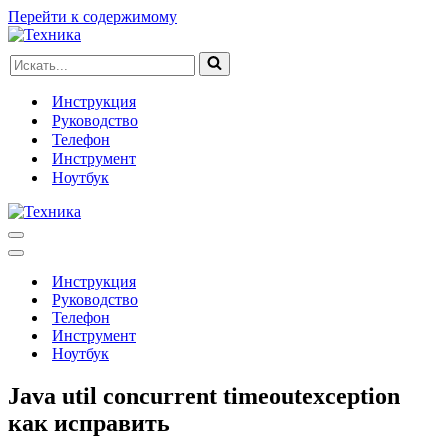
Перейти к содержимому
Искать...
Инструкция
Руководство
Телефон
Инструмент
Ноутбук
Меню
навигации
Меню
навигации
Инструкция
Руководство
Телефон
Инструмент
Ноутбук
Java util concurrent timeoutexception
как исправить