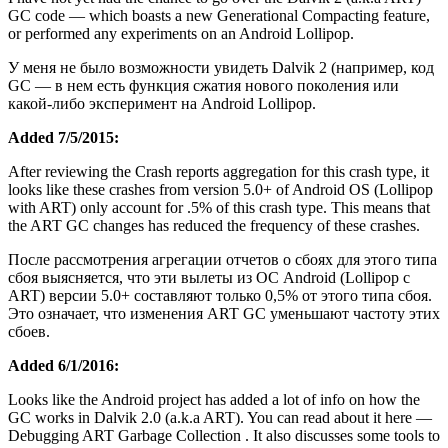
GC code — which boasts a new Generational Compacting feature,
or performed any experiments on an Android Lollipop.
У меня не было возможности увидеть Dalvik 2 (например, код
GC — в нем есть функция сжатия нового поколения или
какой-либо эксперимент на Android Lollipop.
Added 7/5/2015:
After reviewing the Crash reports aggregation for this crash type, it
looks like these crashes from version 5.0+ of Android OS (Lollipop
with ART) only account for .5% of this crash type. This means that
the ART GC changes has reduced the frequency of these crashes.
После рассмотрения агрегации отчетов о сбоях для этого типа
сбоя выясняется, что эти вылеты из ОС Android (Lollipop с
ART) версии 5.0+ составляют только 0,5% от этого типа сбоя.
Это означает, что изменения ART GC уменьшают частоту этих
сбоев.
Added 6/1/2016:
Looks like the Android project has added a lot of info on how the
GC works in Dalvik 2.0 (a.k.a ART). You can read about it here —
Debugging ART Garbage Collection . It also discusses some tools to