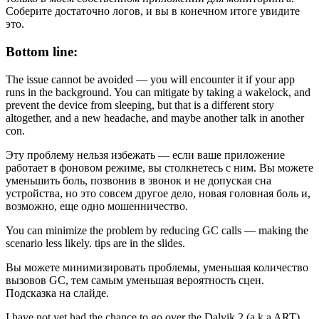
Соберите достаточно логов, и вы в конечном итоге увидите
это.
Bottom line:
The issue cannot be avoided — you will encounter it if your app
runs in the background. You can mitigate by taking a wakelock, and
prevent the device from sleeping, but that is a different story
altogether, and a new headache, and maybe another talk in another
con.
Эту проблему нельзя избежать — если ваше приложение
работает в фоновом режиме, вы столкнетесь с ним. Вы можете
уменьшить боль, позвонив в звонок и не допуская сна
устройства, но это совсем другое дело, новая головная боль и,
возможно, еще одно мошенничество.
You can minimize the problem by reducing GC calls — making the
scenario less likely. tips are in the slides.
Вы можете минимизировать проблемы, уменьшая количество
вызовов GC, тем самым уменьшая вероятность сцен.
Подсказка на слайде.
I have not yet had the chance to go over the Dalvik 2 (a.k.a ART)