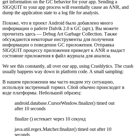
get information on the GC behavior for your app. Sending a
SIGQUIT to your app process will essentially cause an ANR, and
dump the application state to a log file for analysis.
Похоже, что в проект Android было добавлено много
информации о работе Dalvik 2.0 в GC (арт.). Вы можете
прочитать здесь — Debug Art Garbage Collection. Также
обсуждаются некоторые инструменты для получения
информации о поведении GC приложения. Отправка
SIGQUIT процессу приложения приведет к ANR и выдаст
состояние приложения в файл журнала для анализа.
We see this constantly, all over our app, using Crashlytics. The crash
usually happens way down in platform code. A small sampling:
В нашем приложении мы часто видим эту ситуацию,
используя экстренный тормоз. Сбой обычно происходит в
коде платформы. Небольшой образец:
android.database.CursorWindow.finalize() timed out
after 10 seconds
finalize () истекает через 10 секунд
java.util.regex.Matcher.finalize() timed out after 10
seconds