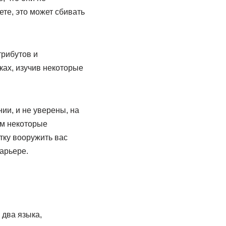
ете, это может сбивать
трибутов и
ках, изучив некоторые
ии, и не уверены, на
им некоторые
тку вооружить вас
арьере.
 два языка,