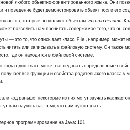
новой любого объектно-ориентированного языка. Они позв
ки и поведение будет демонстрировать объект после его соз
и классов, которые позволяют объектам
что-то делать
. Кл
 может позволить нам прочитать содержимое того, что он со
ты — это то, что описывает класс. File , например, может 
сть читать или записывать в файловую систему. Он также мо
то, где он находится в файловой системе.
 когда один класс может наследовать определенные свойст
н получает все функции и свойства родительского класса
и
м
и.
али код раньше, некоторые из них могут звучать как жаргон
гут вам научить вас тому, что вам нужно знать:
ерное программирование на Java: 101