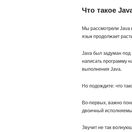
Что такое Jav
Мы рассмотрели Java в
язык продолжает раст
Java был задуман под и
написать программу на
выполнения Java.
Но подождите: что та
Во-первых, важно пони
двоичный исполняемый 
Звучит не так волнующ