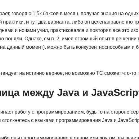
ает, говоря о 1.5к баксов в месяц, получая знания на одних
ой практики, и тут два варианта, либо он целенаправленно 
днями и ночами учил, практиковался и повторял все это изо
но поняли. Однако, см п. 2, имея огромный опыт в решении
 на данный момент), можно быть конкурентноспособным и б
тендует на истинно верное, но возможно ТС сможет что-то 
ица между Java и JavaScrip
ачинает работу с программированием, будь то на стороне се
 столкнетесь с языками программирования Java и JavaScrip
-либо опыт программирования в одном или другом, вы знаете