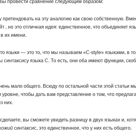
тобы провести сравнение следующим образом:
у претендовать на эту аналогию как свою собственную. Вмес
 , но это отличная идея: единственное, что объединяет язык
в их имени.
то языки — это то, что мы называем «C-style» языками, в то
 синтаксису языка C. То есть, они оба имеют функции, скобк
очень мало общего. Всюду по остальной части этой статьи 
 уровне, чтобы дать вам представление о том, что предлаг
з них.
 сделаете, вы сможете увидеть разницу в двух языках и, хот
хожий
синтаксис, это единственное, что у них есть общего.