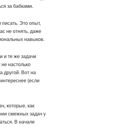
ься за бабками.
 писать. Это опыт,
ас не отнять, даже
сиональных навыков.
и и те же задачи
t не настолько
а другой. Вот на
 интереснее (если
ч, которые, как
нии смежных задач у
аться. В начале