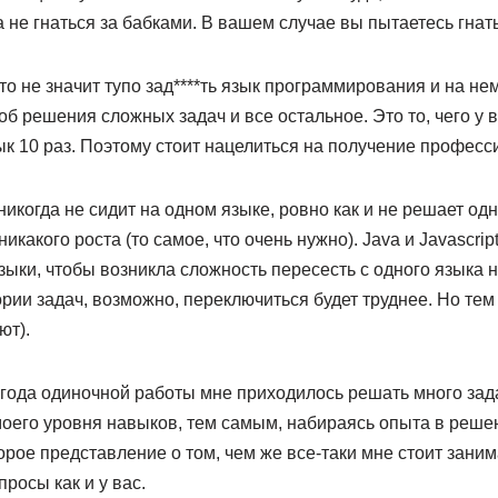
 а не гнаться за бабками. В вашем случае вы пытаетесь гнат
то не значит тупо зад****ть язык программирования и на нем
б решения сложных задач и все остальное. Это то, чего у в
ык 10 раз. Поэтому стоит нацелиться на получение профес
 никогда не сидит на одном языке, ровно как и не решает одн
никакого роста (то самое, что очень нужно). Java и Javascrip
ыки, чтобы возникла сложность пересесть с одного языка н
рии задач, возможно, переключиться будет труднее. Но тем
ют).
 года одиночной работы мне приходилось решать много зада
оего уровня навыков, тем самым, набираясь опыта в реше
рое представление о том, чем же все-таки мне стоит заним
росы как и у вас.