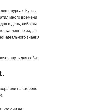
 лишь курсах. Курсы
тратил много времени
 дня в день, либо вы
 поставленных задач
ез идеального знания
почерпнуть для себя.
t.
рвера или на стороне
t.
, что они не