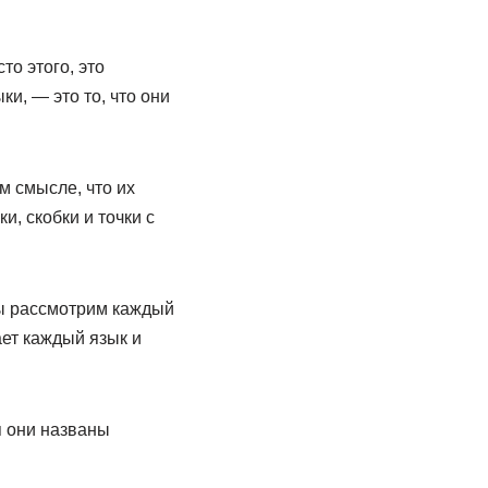
то этого, это
и, — это то, что они
м смысле, что их
и, скобки и точки с
мы рассмотрим каждый
ает каждый язык и
я они названы