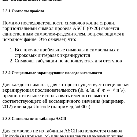
2.3.1 Символы пробела
Помимо последовательности символов конца строки,
горизонтальный символ пробела ASCII (0×20) является
единственным символом-разделителем, встречающимся в
исходном файле. Это означает, что:
Все прочие пробельные символы в символьных и
строковых литералах экранируются
Символы табуляции не используются для отступов
2.3.2 Специальные экранирующие последовательности
Для каждого символа, для которого существует специальная
экранирующая последовательность (\b, \t, \n, \f, \r, \», \’ и \\),
предпочтительнее использовать именно ее вместо
соответствующего ей восьмеричного значения (например,
\012) или кода Unicode (например, \u000a).
2.3.3 Символы не из таблицы ASCII
Для символов не из таблицы ASCII используется символ
Unicode (например, ∞) или эквивалентная экранирующая