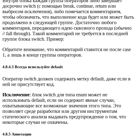
Внутри блока каждая группа операторов либо завершает
досрочно switch (с помощью break, continue, return или
выбросом исключения), либо помечается комментарием,
чтобы обозначить, что выполнение кода будет или может быть
продолжено в следующей группе. Достаточно любого
комментария, передающего идею сквозного прохода (обычно
// fall through). Такой комментарий не требуется в последней
группе блока switch. Пример:
Обратите внимание, что комментарий ставится не после case
1, а лишь в конце группы операторов.
4.8.4.3 Всегда используйте default
Оператор switch должен содержать метку default, даже если в
ней не присутствует код.
Исключение
: блок switch для типа enum может не
использовать default, если он содержит явные случаи,
охватывающие все возможные значения этого типа. Это
позволяет среде разработки или другим инструментам
статического анализа выдавать предупреждение о том, что
некоторые случаи не охвачены.
4.8.5 Аннотации