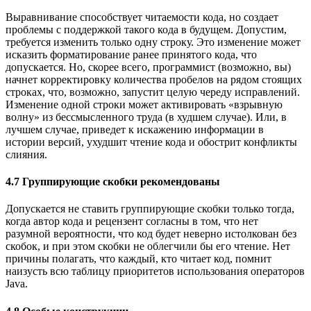
Выравнивание способствует читаемости кода, но создает
проблемы с поддержкой такого кода в будущем. Допустим,
требуется изменить только одну строку. Это изменение может
исказить форматирование ранее принятого кода, что
допускается. Но, скорее всего, программист (возможно, вы)
начнет корректировку количества пробелов на рядом стоящих
строках, что, возможно, запустит целую череду исправлений.
Изменение одной строки может активировать «взрывную
волну» из бессмысленного труда (в худшем случае). Или, в
лучшем случае, приведет к искажению информации в
истории версий, ухудшит чтение кода и обострит конфликты
слияния.
4.7 Группирующие скобки рекомендованы
Допускается не ставить группирующие скобки только тогда,
когда автор кода и рецензент согласны в том, что нет
разумной вероятности, что код будет неверно истолкован без
скобок, и при этом скобки не облегчили бы его чтение. Нет
причины полагать, что каждый, кто читает код, помнит
наизусть всю таблицу приоритетов использования операторов
Java.