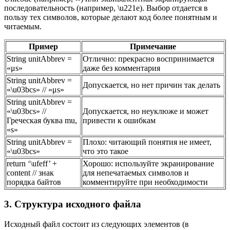
последовательность (например, \u221e). Выбор отдается в
пользу тех символов, которые делают код более понятным и
читаемым.
Пример
Примечание
String unitAbbrev =
Отлично: прекрасно воспринимается
«μs»
даже без комментария
String unitAbbrev =
Допускается, но нет причин так делать
«\u03bcs» // «μs»
String unitAbbrev =
«\u03bcs» //
Допускается, но неуклюже и может
Греческая буква mu,
привести к ошибкам
«s»
String unitAbbrev =
Плохо: читающий понятия не имеет,
«\u03bcs»
что это такое
return ‘\ufeff’ +
Хорошо: используйте экранирование
content // знак
для непечатаемых символов и
порядка байтов
комментируйте при необходимости
3. Структура исходного файла
Исходный файл состоит из следующих элементов (в