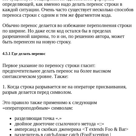
определяющей, как именно надо делать перенос строки в
каждой ситуации. Очень часто существует несколько способов
переноса строки с одним и тем же фрагментом кода.
Обычно перенос делается во избежание переполнения строки
по ширине. Но даже если код остался бы в пределах
разрешенной ширины, то и он, по решению автора, может
быть перенесен на новую строку.
4.5.1 Где делать перенос
Первое указание по переносу строки гласит:
предпочтительнее делать перенос на более высоком
синтаксическом уровне. Также:
1. Когда строка разрывается не на операторе присваивания,
разрыв делается перед символом.
Это правило также применимо к следующим
«оператороподобным» символам:
разделяющая точка «.»
двойное двоеточие ссылочного метода «::»
амперсанд в скобках дженерика <T extends Foo & Bar>
разделитель в catch-блоке catch (FooException |