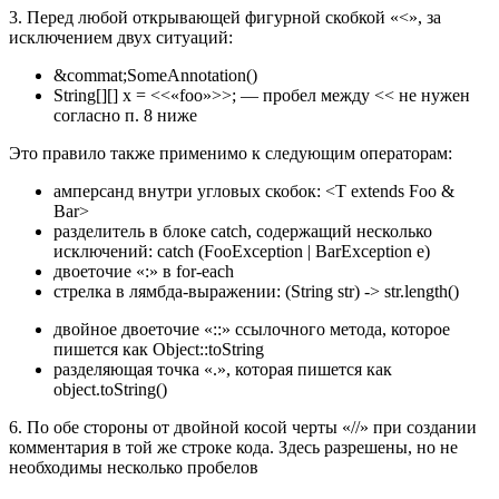
3. Перед любой открывающей фигурной скобкой «<», за
исключением двух ситуаций:
&commat;SomeAnnotation(
)
String[][] x = <<«foo»>>; — пробел между << не нужен
согласно п. 8 ниже
Это правило также применимо к следующим операторам:
амперсанд внутри угловых скобок: <T extends Foo &
Bar>
разделитель в блоке catch, содержащий несколько
исключений: catch (FooException | BarException e)
двоеточие «:» в for-each
стрелка в лямбда-выражении: (String str) -> str.length()
двойное двоеточие «::» ссылочного метода, которое
пишется как Object::toString
разделяющая точка «.», которая пишется как
object.toString()
6. По обе стороны от двойной косой черты «//» при создании
комментария в той же строке кода. Здесь разрешены, но не
необходимы несколько пробелов