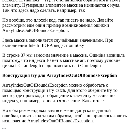
элементу. Нумерация элементов массива начинается с нуля.
Так что здесь надо сделать, например, так
Но вообще, это плохой код, так писать не надо. Давайте
рассмотрим еще один пример возникновения ошибки
ArrayIndexOutOfBoundsException:
Здесь массив заполняется случайными значениями. При
выполнении IntelliJ IDEA выдаст ошибку
В строке 37 мы заносим значение в массив. Ошибка возникла
помтому, что индекса 10 нет в массиве arr, поэтому условие
цикла i <= arr.length надо поменять на i < arr.length
Конструкция try для ArrayIndexOutOfBoundsException
ArrayIndexOutOfBoundsException можно обработать с
помощью конструкции try-catch. Для этого оберните try то
место, где происходит обращение к элементу массива по
индексу, например, заносится значение. Как-то так:
Но я бы рекомендовал вам все же не допускать данной
ошибки, писать код таким образом, чтобы не пришлось ловить
исключение ArrayIndexOutOfBoundsException.