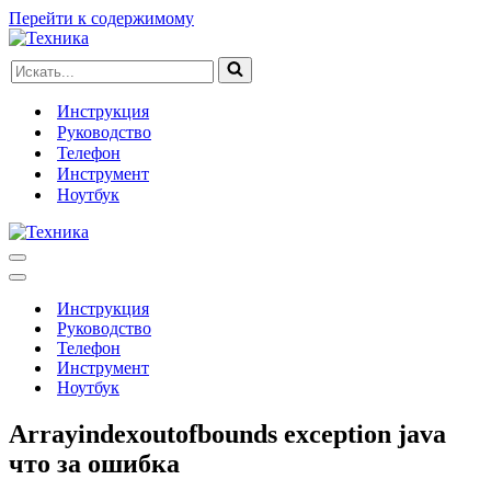
Перейти к содержимому
Искать...
Инструкция
Руководство
Телефон
Инструмент
Ноутбук
Меню
навигации
Меню
навигации
Инструкция
Руководство
Телефон
Инструмент
Ноутбук
Arrayindexoutofbounds exception java
что за ошибка