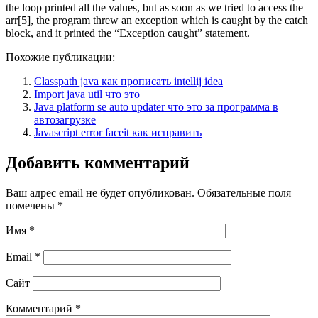
the loop printed all the values, but as soon as we tried to access the
arr[5], the program threw an exception which is caught by the catch
block, and it printed the “Exception caught” statement.
Похожие публикации:
Classpath java как прописать intellij idea
Import java util что это
Java platform se auto updater что это за программа в
автозагрузке
Javascript error faceit как исправить
Добавить комментарий
Ваш адрес email не будет опубликован.
Обязательные поля
помечены
*
Имя
*
Email
*
Сайт
Комментарий
*