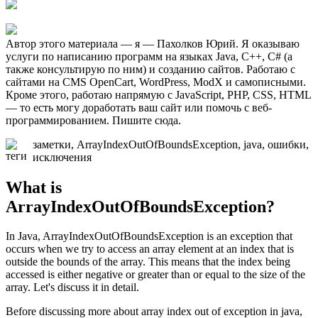
Автор этого материала — я — Пахолков Юрий. Я оказываю
услуги по написанию программ на языках Java, C++, C# (а
также консультирую по ним) и созданию сайтов. Работаю с
сайтами на CMS OpenCart, WordPress, ModX и самописными.
Кроме этого, работаю напрямую с JavaScript, PHP, CSS, HTML
— то есть могу доработать ваш сайт или помочь с веб-
программированием. Пишите сюда.
заметки, ArrayIndexOutOfBoundsException, java, ошибки,
исключения
What is
ArrayIndexOutOfBoundsException?
In Java, ArrayIndexOutOfBoundsException is an exception that
occurs when we try to access an array element at an index that is
outside the bounds of the array. This means that the index being
accessed is either negative or greater than or equal to the size of the
array. Let's discuss it in detail.
Before discussing more about array index out of exception in java,