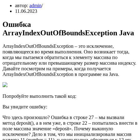
автор:
admin
11.06.2023
Ошибка
ArrayIndexOutOfBoundsException Java
ArrayIndexOutOfBoundsException – это исключение,
появляющееся во время выполнения. Оно возникает тогда,
когда мы пытаемся обратиться к элементу массива по
отрицательному или превышающему размер массива индексу.
Давайте посмотрим на примеры, когда получается
ArrayIndexOutOfBoundsException в программе на Java.
Попробуйте выполнить такой код:
Вы увидите ошибку:
Что здесь произошло? Ошибка в строке 27 – мы вызвали
метод deposit(), а в нем уже, в строке 22 – попытались внести в
поле массива значение «deposit». Почему выкинуло
исключение? Дело в том, что мы инициализировали массив
размера 11 (number = 11), н опопытались обратиться к 12-му