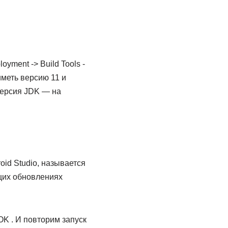
yment -> Build Tools -
иметь версию 11 и
версия JDK — на
id Studio, называется
ющих обновлениях
OK . И повторим запуск