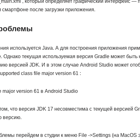
_main.xml , который определяет графический интерфейс — по
м смартфоне после загрузки приложения.
роблемы
ния используется Java. А для построения приложения при
e. Однако текущая используемая версия Gradle может быть
ю версией JDK. И в этом случае Android Studio может ото
orted class file major version 61 :
том, что версия JDK 17 несовместима с текущей версией Gr
ю версию.
лемы перейдем в студии к меню File ->Settings (на MacOS э