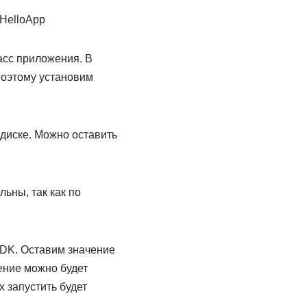
HelloApp
асс приложения. В
поэтому установим
диске. Можно оставить
ьны, так как по
DK. Оставим значение
жение можно будет
х запустить будет