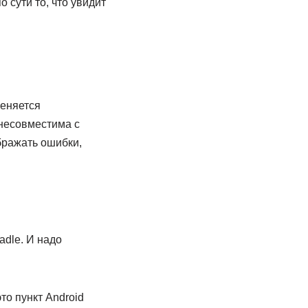
 сути то, что увидит
меняется
 несовместима с
бражать ошибки,
adle. И надо
то пункт Android