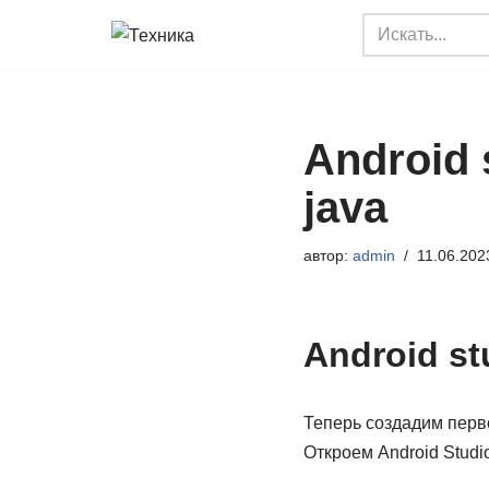
Перейти
к
содержимому
Android 
java
автор:
admin
11.06.202
Android st
Теперь создадим перво
Откроем Android Studi