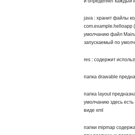
и определяет каждый 
java : хранит файлы к
com.example.helloapp 
умолчанию файл MainAct
запускаемый по умолч
res : содержит исполь
папка drawable предн
папка layout предназ
умолчанию здесь есть ф
виде xml
папки mipmap содержа