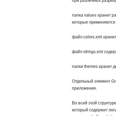
при различных разреш
папка values хранит 
которые применяются 
файл colors.xml храни
файл strings.xml сод
папки themes хранит 
Отдельный элемент Gra
приложения.
Во всей этой структуре
который содержит лог