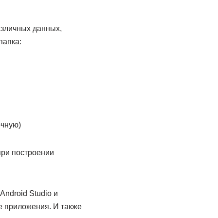
азличных данных,
папка:
очную)
при построении
Android Studio и
е приложения. И также