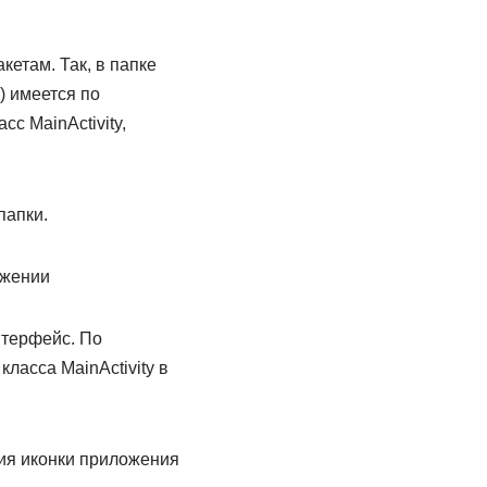
кетам. Так, в папке
) имеется по
сс MainActivity,
папки.
ожении
нтерфейс. По
ласса MainActivity в
ия иконки приложения