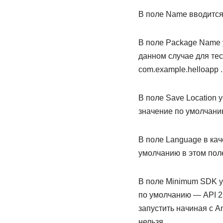
В поле Name вводится
В поле Package Name у
данном случае для тес
com.example.helloapp .
В поле Save Location
значение по умолчани
В поле Language в кач
умолчанию в этом поле 
В поле Minimum SDK 
по умолчанию — API 21:
запустить начиная с An
нельзя.